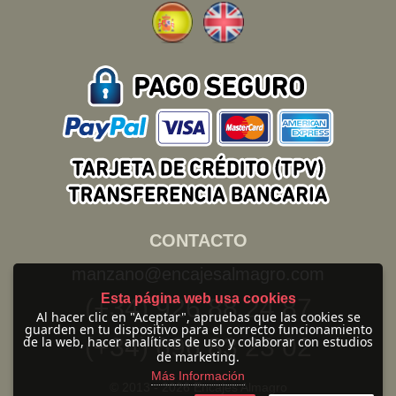
CONTACTO
manzano@encajesalmagro.com
Esta página web usa cookies
(+34) 926 88 24 87
Al hacer clic en "Aceptar", apruebas que las cookies se
guarden en tu dispositivo para el correcto funcionamiento
(+34) 696 83 23 02
de la web, hacer analíticas de uso y colaborar con estudios
de marketing.
Más Información
© 2013 -
2026 Encajes Almagro