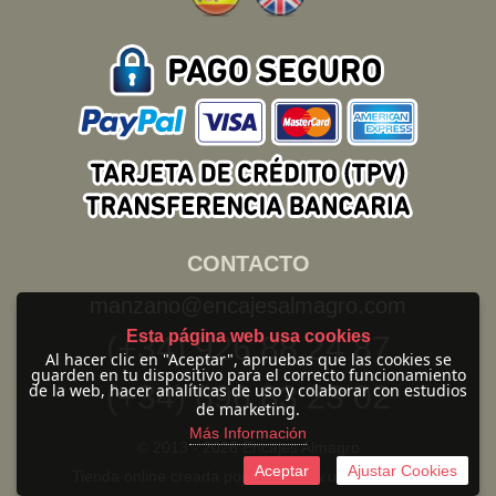
CONTACTO
manzano@encajesalmagro.com
Esta página web usa cookies
(+34) 926 88 24 87
Al hacer clic en "Aceptar", apruebas que las cookies se
guarden en tu dispositivo para el correcto funcionamiento
(+34) 696 83 23 02
de la web, hacer analíticas de uso y colaborar con estudios
de marketing.
Más Información
© 2013 -
2026 Encajes Almagro
Aceptar
Ajustar Cookies
Tienda online creada por http://www.urbecom.com