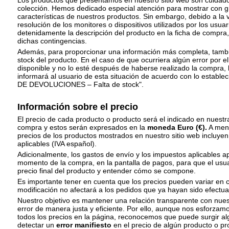
Los productos que presentamos en nuestro sitio web son cuida
colección. Hemos dedicado especial atención para mostrar con gr
características de nuestros productos. Sin embargo, debido a la va
resolución de los monitores o dispositivos utilizados por los usua
detenidamente la descripción del producto en la ficha de compra,
dichas contingencias.
Además, para proporcionar una información más completa, tambié
stock del producto. En el caso de que ocurriera algún error por e
disponible y no lo esté después de haberse realizado la compra,
informará al usuario de esta situación de acuerdo con lo establ
DE DEVOLUCIONES – Falta de stock".
Información sobre el precio
El precio de cada producto o producto será el indicado en nuest
compra y estos serán expresados en la
moneda Euro (€).
A meno
precios de los productos mostrados en nuestro sitio web incluye
aplicables (IVA español).
Adicionalmente, los gastos de envío y los impuestos aplicables 
momento de la compra, en la pantalla de pagos, para que el usua
precio final del producto y entender cómo se compone.
Es importante tener en cuenta que los precios pueden variar en 
modificación no afectará a los pedidos que ya hayan sido efectu
Nuestro objetivo es mantener una relación transparente con nuest
error de manera justa y eficiente. Por ello, aunque nos esforzamo
todos los precios en la página, reconocemos que puede surgir al
detectar un
error manifiesto
en el precio de algún producto o p