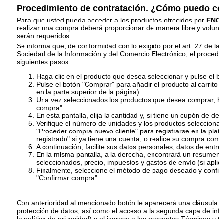
Procedimiento de contratación. ¿Cómo puedo c
Para que usted pueda acceder a los productos ofrecidos por
EN
realizar una compra deberá proporcionar de manera libre y volunt
serán requeridos.
Se informa que, de conformidad con lo exigido por el art. 27 de 
Sociedad de la Información y del Comercio Electrónico, el proced
siguientes pasos:
Haga clic en el producto que desea seleccionar y pulse el b
Pulse el botón "Comprar" para añadir el producto al carrito
en la parte superior de la página).
Una vez seleccionados los productos que desea comprar, ha
compra".
En esta pantalla, elija la cantidad y, si tiene un cupón de d
Verifique el número de unidades y los productos selecciona
"Proceder compra nuevo cliente" para registrarse en la pl
registrado" si ya tiene una cuenta, o realice su compra como
A continuación, facilite sus datos personales, datos de en
En la misma pantalla, a la derecha, encontrará un resumen 
seleccionados, precio, impuestos y gastos de envío (si apli
Finalmente, seleccione el método de pago deseado y conf
"Confirmar compra".
Con anterioridad al mencionado botón le aparecerá una cláusula 
protección de datos, así como el acceso a la segunda capa de in
la política de privacidad) y el ingreso a los presentes Términos y