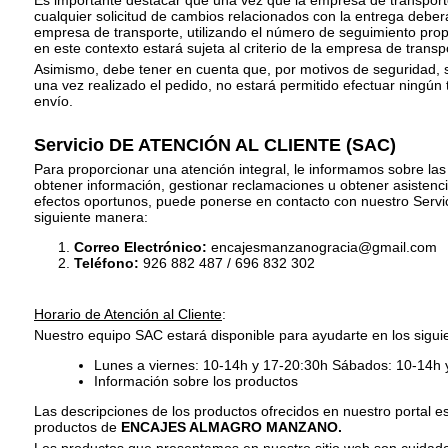
Es importante destacar que una vez que la empresa de transport
cualquier solicitud de cambios relacionados con la entrega deber
empresa de transporte, utilizando el número de seguimiento propo
en este contexto estará sujeta al criterio de la empresa de transp
Asimismo, debe tener en cuenta que, por motivos de seguridad, 
una vez realizado el pedido, no estará permitido efectuar ningún 
envío.
Servicio DE ATENCIÓN AL CLIENTE (SAC)
Para proporcionar una atención integral, le informamos sobre las
obtener información, gestionar reclamaciones u obtener asistenci
efectos oportunos, puede ponerse en contacto con nuestro Servici
siguiente manera:
Correo Electrónico:
encajesmanzanogracia@gmail.com
Teléfono:
926 882 487 / 696 832 302
Horario de Atención al Cliente
:
Nuestro equipo SAC estará disponible para ayudarte en los siguie
Lunes a viernes: 10-14h y 17-20:30h Sábados: 10-14h
Información sobre los productos
Las descripciones de los productos ofrecidos en nuestro portal e
productos de
ENCAJES ALMAGRO MANZANO.