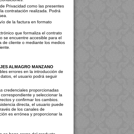
a de Privacidad como las presentes
la contratación realizada. Podrá
sea.
ío de la factura en formato
rónico que formaliza el contrato
 se encuentre accesible para el
ea de cliente o mediante los medios
iente.
JES ALMAGRO MANZANO
ibles errores en la introducción de
 datos, el usuario podrá seguir
las credenciales proporcionadas
n correspondiente y seleccionar la
rrectos y confirmar los cambios.
sistencia directa, el usuario puede
través de los canales de
ción es errónea y proporcionar la