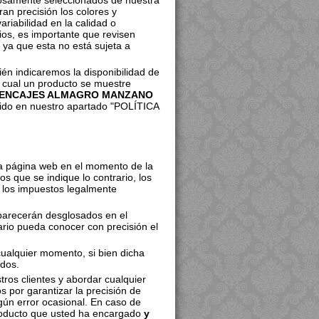
dosamente seleccionados de nuestra
an precisión los colores y
riabilidad en la calidad o
rios, es importante que revisen
 ya que esta no está sujeta a
n indicaremos la disponibilidad de
l cual un producto se muestre
ENCAJES ALMAGRO MANZANO
ecido en nuestro apartado "POLÍTICA
ra página web en el momento de la
s que se indique lo contrario, los
n los impuestos legalmente
aparecerán desglosados en el
rio pueda conocer con precisión el
cualquier momento, si bien dicha
ados.
ros clientes y abordar cualquier
s por garantizar la precisión de
gún error ocasional. En caso de
roducto que usted ha encargado
y