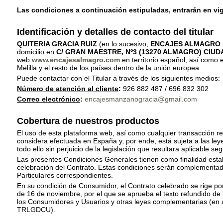
Las condiciones a continuación estipuladas, entrarán en vig
Identificación y detalles de contacto del titular
QUITERIA GRACIA RUIZ
(en lo sucesivo,
ENCAJES ALMAGRO
domicilio en
C/ GRAN MAESTRE, Nº3 (13270 ALMAGRO) CIUD
web
www.encajesalmagro.com
en territorio español, así como 
Melilla y el resto de los países dentro de la unión europea.
Puede contactar con el Titular a través de los siguientes medios:
Número de atención al cliente
:
926 882 487 / 696 832 302
Correo electrónico
:
encajesmanzanogracia@gmail.com
Cobertura de nuestros productos
El uso de esta plataforma web, así como cualquier transacción re
considera efectuada en España y, por ende, está sujeta a las ley
todo ello sin perjuicio de la legislación que resultara aplicable s
Las presentes Condiciones Generales tienen como finalidad esta
celebración del Contrato. Estas condiciones serán complementad
Particulares correspondientes.
En su condición de Consumidor, el Contrato celebrado se rige por
de 16 de noviembre, por el que se aprueba el texto refundido de
los Consumidores y Usuarios y otras leyes complementarias (en 
TRLGDCU).