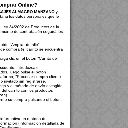
omprar Online?
CAJES ALMAGRO MANZANO
y
aria los datos personales que le
la Ley 34/2002 de Productos de la
imiento de contratación seguirá los
otón "Ampliar detalle".
 de compra (el carrito se encuentra
ga clic en el botón "Carrito de
escuento, introdúzcalo.
dos, luego pulse el botón
ataforma, "Procesar compra cliente
 invitado sin registrarse.
trega y el método de envío escogido.
del carrito con los productos
can).
irme su compra pulsando el botón
informativa en materia de
formación (información detallada de
 Condiciones.